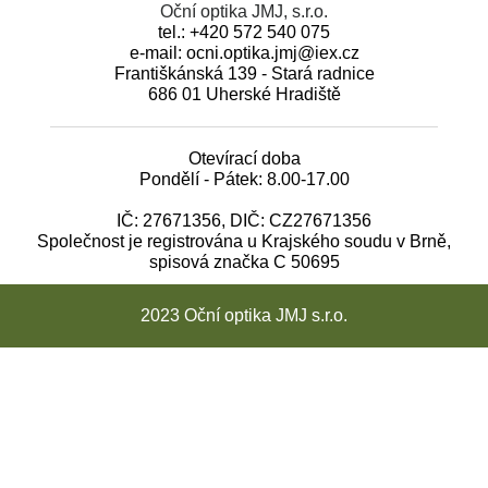
Oční optika JMJ, s.r.o.
tel.: +420 572 540 075
e-mail: ocni.optika.jmj@iex.cz
Františkánská 139 - Stará radnice
686 01 Uherské Hradiště
Otevírací doba
Pondělí - Pátek: 8.00-17.00
IČ: 27671356, DIČ: CZ27671356
Společnost je registrována u Krajského soudu v Brně,
spisová značka C 50695
2023 Oční optika JMJ s.r.o.