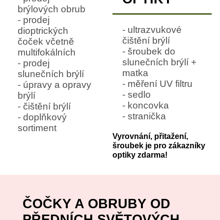
brýlových obrub
- prodej
- ultrazvukové
dioptrických
čištění brýlí
čoček včetně
- šroubek do
multifokálních
slunečních brýlí +
- prodej
matka
slunečních brýlí
- měření UV filtru
- úpravy a opravy
- sedlo
brýlí
- koncovka
- čištění brýlí
- stranička
- doplňkový
sortiment
Vyrovnání, přitažení,
šroubek je pro zákazníky
optiky zdarma!
ČOČKY A OBRUBY OD
PŘEDNÍCH SVĚTOVÝCH