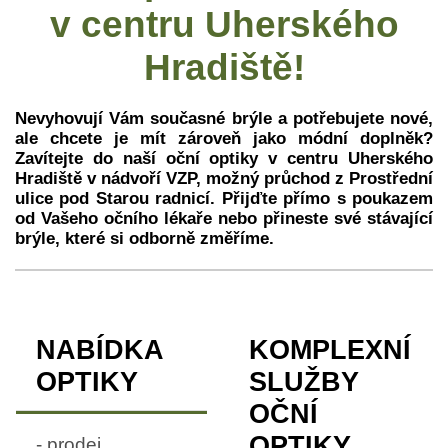
v centru Uherského
Hradiště!
Nevyhovují Vám současné brýle a potřebujete nové,
ale chcete je mít zároveň jako módní doplněk?
Zavítejte do naší oční optiky v centru Uherského
Hradiště v nádvoří VZP, možný průchod z Prostřední
ulice pod Starou radnicí. Přijďte přímo s poukazem
od Vašeho očního lékaře nebo přineste své stávající
brýle, které si odborně změříme.
NABÍDKA
KOMPLEXNÍ
OPTIKY
SLUŽBY
OČNÍ
OPTIKY
- prodej